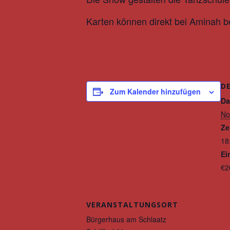
Karten können direkt bei Aminah be
D
Zum Kalender hinzufügen
Da
No
Ze
18
Ein
€2
VERANSTALTUNGSORT
Bürgerhaus am Schlaatz