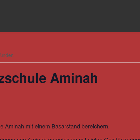
funden.
zschule Aminah
le Aminah mit einem Basarstand bereichern.
erinnen von Aminah gemeinsam mit vielen Gasttänzerinn