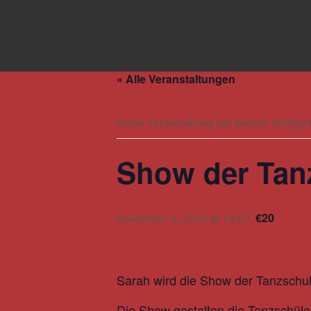
« Alle Veranstaltungen
Diese Veranstaltung hat bereits stattge
Show der Tan
€20
November 3, 2024 @ 18:00
Sarah wird die Show der Tanzschu
Die Show gestalten die Tanzschül