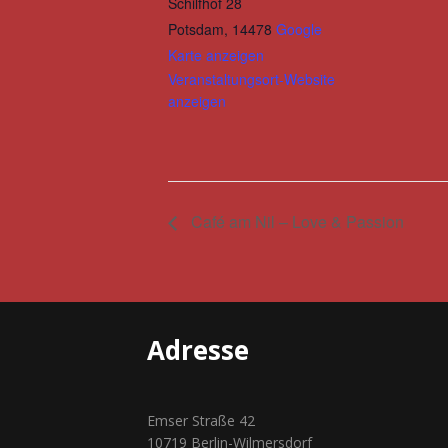
Schilfhof 28
Potsdam
,
14478
Google
Karte anzeigen
Veranstaltungsort-Website
anzeigen
Café am Nil – Love & Passion
Adresse
Emser Straße 42
10719 Berlin-Wilmersdorf